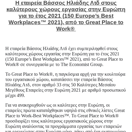
Η εταιρεία Βάσσος Ηλιάδης Λτδ στους
καλύτερους χώρους εργασίας στην Ευρώπη
για το έτος 2021 (150 Europe’s Best
Workplaces™ 2021), από το Great Place to
Work®
Η εταιρεία Βάσσος Ηλιάδης Λτδ έχει συμπεριληφθεί στους
καλύτερους χώρους εργασίας στην Ευρώπη για το έτος 2021
(150 Europe’s Best Workplaces™ 2021), από το Great Place to
Work® σε συνεργασία με το The Economist Group.
Το Great Place to Work®, η παγκόσμια αρχή για την κουλτούρα
του εργασιακού χώρου, κατατάσσει την εταιρεία Βάσσος
Ηλιάδης Λτδ, στον αριθμό 33 στις 50 Καλύτερες Μεσαίου
Μεγέθους Εταιρείες στην Ευρώπη 2021 με αριθμό προσωπικού
μέχρι 499.
Για να ανακηρυχθούν ως οι καλύτερες στην Ευρώπη, οι
εταιρείες πρώτα κατατάχθηκαν υψηλά στις εθνικές λίστες Great
Place to Work-Best Workplaces™. Το Great Place to Work®
προσδιορίζει τους καλύτερους εργασιακούς χώρους στην
Ευρώπη αναλύοντας τα προγράμματα εργασίας των εταιρειών
και ερευνώντας στην Ευρώπη μόνο, πάνω από ένα εκατομμύριο