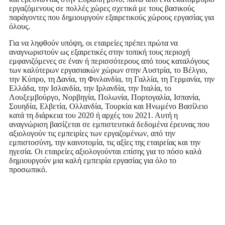
εργαζόμενους σε πολλές χώρες σχετικά με τους βασικούς
παράγοντες που δημιουργούν εξαιρετικούς χώρους εργασίας για
όλους.
Για να ληφθούν υπόψη, οι εταιρείες πρέπει πρώτα να
αναγνωριστούν ως εξαιρετικές στην τοπική τους περιοχή
εμφανιζόμενες σε έναν ή περισσότερους από τους καταλόγους
των καλύτερων εργασιακών χώρων στην Αυστρία, το Βέλγιο,
την Κύπρο, τη Δανία, τη Φινλανδία, τη Γαλλία, τη Γερμανία, την
Ελλάδα, την Ισλανδία, την Ιρλανδία, την Ιταλία, το
Λουξεμβούργο, Νορβηγία, Πολωνία, Πορτογαλία, Ισπανία,
Σουηδία, Ελβετία, Ολλανδία, Τουρκία και Ηνωμένο Βασίλειο
κατά τη διάρκεια του 2020 ή αρχές του 2021. Αυτή η
αναγνώριση βασίζεται σε εμπιστευτικά δεδομένα έρευνας που
αξιολογούν τις εμπειρίες των εργαζομένων, από την
εμπιστοσύνη, την καινοτομία, τις αξίες της εταιρείας και την
ηγεσία. Οι εταιρείες αξιολογούνται επίσης για το πόσο καλά
δημιουργούν μια καλή εμπειρία εργασίας για όλο το
προσωπικό.