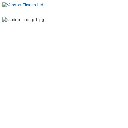
Home
About
Suppliers
Boutiques
VE Accessories